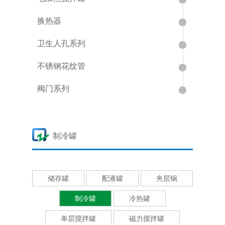
换热器
卫生人孔系列
不锈钢花纹管
阀门系列
制冷罐
储存罐
配液罐
夹层锅
制冷罐
冷热罐
单层搅拌罐
磁力搅拌罐