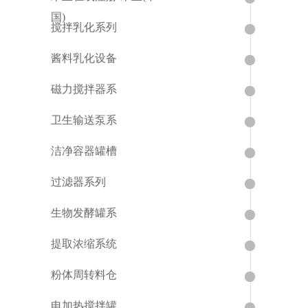
国)
搅拌乳化系列
酱料乳化设备
磁力搅拌器系
卫生输送泵系
洁净容器罐槽
过滤器系列
生物发酵罐系
提取浓缩系统
粉体周转料仓
电加热搅拌罐