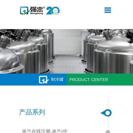
米兰在线注册
制冷罐
PRODUCT CENTER
产品系列
米兰在线注册-米兰(中