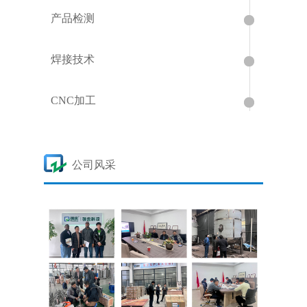
产品检测
焊接技术
CNC加工
公司风采