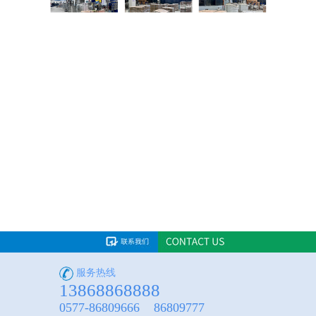
服务热线
13868868888
0577-86809666 86809777