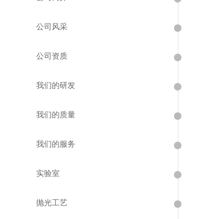
公司风采
公司资质
我们的研发
我们的质量
我们的服务
实验室
抛光工艺