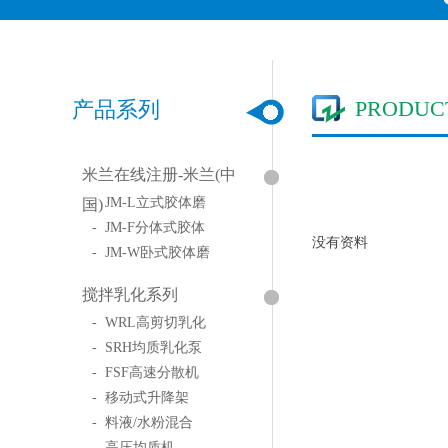
PRODUC
产品系列
米兰在线注册-米兰(中
- JM-L立式胶体磨
国)
- JM-F分体式胶体
没有资料
- JM-W卧式胶体磨
搅拌乳化系列
- WRL高剪切乳化
- SRH均质乳化泵
- FSF高速分散机
- 移动式升降架
- 料液/水粉混合
- 高压均质机