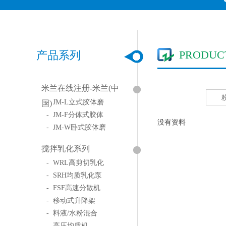
PRODUC
产品系列
米兰在线注册-米兰(中
- JM-L立式胶体磨
国)
- JM-F分体式胶体
没有资料
- JM-W卧式胶体磨
搅拌乳化系列
- WRL高剪切乳化
- SRH均质乳化泵
- FSF高速分散机
- 移动式升降架
- 料液/水粉混合
- 高压均质机