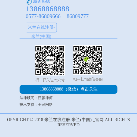
服务热线
13868868888
0577-86809666 86809777
米兰在线注册-
米兰(中国)
13868868888（微信）
点击关注
法律顾问：汪廖律师
技术支持：全民网络
OPYRIGHT © 2018 米兰在线注册-米兰(中国) _官网 ALL RIGHTS
RESERVED