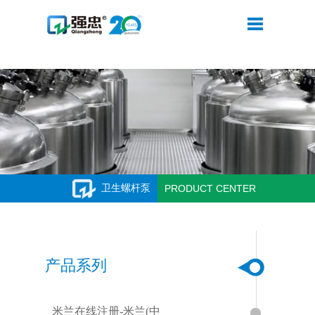
米兰在线注册
卫生螺杆泵
PRODUCT CENTER
产品系列
米兰在线注册-米兰(中