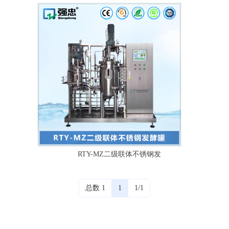
RTY-MZ二级联体不锈钢发
总数 1
1
1/1